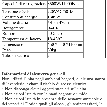
Capacità di refrigerazione
3500W/11900BTU
Tensione /Cycle
220VAC/50Hz
Consumo di energia
1.4KW
Volume di aria
³ /h di 470m
Refrigerante
R410A
Rumore
50-55db
Temperatura di lavoro
18-45℃
Dimensione
450 * 510 *1100mm
Peso
60kg
Tubo di scarico
2
Informazioni di sicurezza generali
Non utilizzi l'unità negli ambienti bagnati, quale una stanza
di lavanderia, evitare il rischio di scossa elettrica.
Non disponga alcuni oggetti stranieri sull'unità.
1.
Non azioni l'unità con le mani bagnate o umide.
2.
Non azioni l'unità in presenza delle sostanze ammable o
3.
dei vapori di Florida quali gli alcool, gli antiparassitari, la