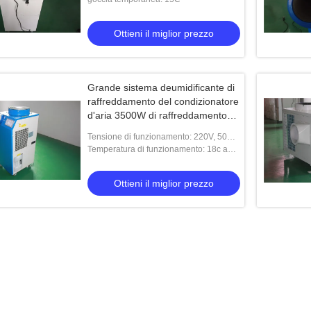
el punto 2.5t
localizzato della tenda delle farmacie
3800m3/H
Ottieni il miglior prezzo
il miglior prezzo
Ottieni il miglior prezzo
Grande sistema deumidificante di
raffreddamento del condizionatore
d'aria 3500W di raffreddamento
localizzato di capacità
Tensione di funzionamento: 220V, 50HZ,
ha personalizzato
Temperatura di funzionamento: 18c a
45c
Ottieni il miglior prezzo