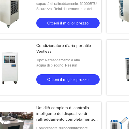
condizionatore d'aria industriale
capacità di raffreddamento: 61000BTU
Sicurezza: Relai di sovraccarico del
compressore
Ottieni il miglior prezzo
Condizionatore d'aria portatile
Ventless
Tipo: Raffreddamento a aria
acqua di bisogno: Nessun
Ottieni il miglior prezzo
Umidità completa di controllo
intelligente del dispositivo di
raffreddamento completamente
incluso del turbocompressore
Compressore: turbocompressore