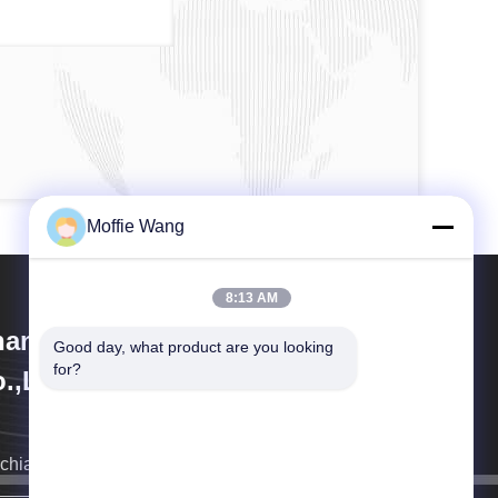
Moffie Wang
8:13 AM
anghai Weixuan Industrial
Good day, what product are you looking 
for?
.,Ltd
richiameremo il prima possibile.