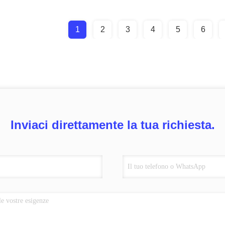
1
2
3
4
5
6
Inviaci direttamente la tua richiesta.