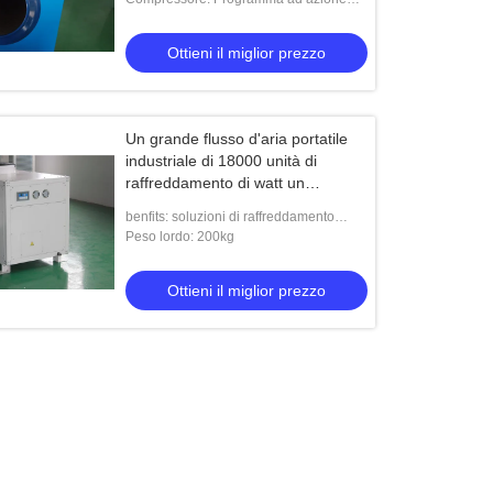
ritardata del compressore
Ottieni il miglior prezzo
Un grande flusso d'aria portatile
industriale di 18000 unità di
raffreddamento di watt un
dispositivo di raffreddamento da 5
benfits: soluzioni di raffreddamento
tonnellate
temporanee
Peso lordo: 200kg
Ottieni il miglior prezzo