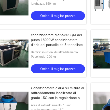
regolabile
importato
larghezza: 850mm
Ottieni il miglior prezzo
condizionatore d'aria/80SQM del
punto 18000W condizionatore
d'aria del portatile da 5 tonnellate
Benfits: soluzioni di raffreddamento
temporanee
Peso lordo: 200 kg
Ottieni il miglior prezzo
Condizionatore d'aria su misura di
raffreddamento localizzato di
grado 15C con la regolazione ad
azione ritardata di programma
Area di raffreddamento: 15 mq
ffreddamento di aria di
Capacità delle unità 2t di raffreddamento
goccia temporanea: 15C