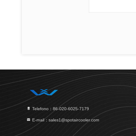
Telefono：86-020-6025-7179
E-mail：sales1@spotaircooler.com