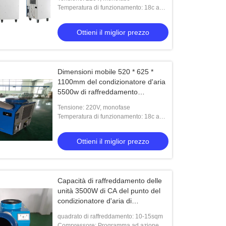
Temperatura di funzionamento: 18c a
45c
Ottieni il miglior prezzo
Dimensioni mobile 520 * 625 *
1100mm del condizionatore d'aria
5500w di raffreddamento
localizzato 220v
Tensione: 220V, monofase
Temperatura di funzionamento: 18c a
45c
Ottieni il miglior prezzo
Capacità di raffreddamento delle
unità 3500W di CA del punto del
condizionatore d'aria di
raffreddamento localizzato dei
quadrato di raffreddamento: 10-15sqm
dispositivi di sicurezza
Compressore: Programma ad azione