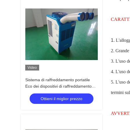
CARATT
1.
L'allog
2. Grande 
3. L'uso d
Video
4. L'uso d
Sistema di raffreddamento portatile
5. L'uso d
Eco dei dispositivi di raffreddamento
termini su
industriali professionali del punto
Ottieni il miglior prezzo
22000BTU amichevole
AVVERT