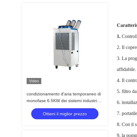
Caratteri
1.
Controll
2. Il coper
3. La prog
affidabile.
4. Il cont
Video
5. filtro d
condizionamento d'aria temporaneo di
monofase 6.5KW dei sistemi industriali
6. installa
di raffreddamento localizzato
7. portatil
Ottieni il miglior prezzo
8. Con il 
9. la pomp