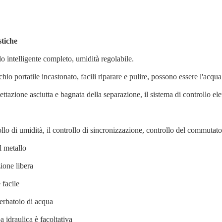
stiche
o intelligente completo, umidità regolabile.
chio portatile incastonato, facili riparare e pulire, possono essere l'acqu
ettazione asciutta e bagnata della separazione, il sistema di controllo el
rollo di umidità, il controllo di sincronizzazione, controllo del commutat
al metallo
zione libera
e facile
serbatoio di acqua
a idraulica è facoltativa