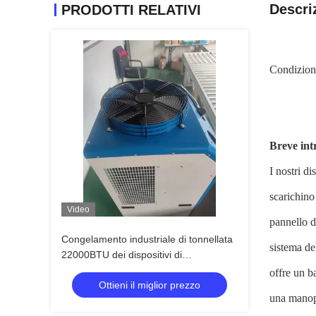
Descri
PRODOTTI RELATIVI
Condiziona
Breve int
I nostri d
scarichino
Video
pannello d
Congelamento industriale di tonnellata
sistema de
22000BTU dei dispositivi di
raffreddamento 2 del punto di nuovo
offre un b
Ottieni il miglior prezzo
inizio automatico anti
una manopo