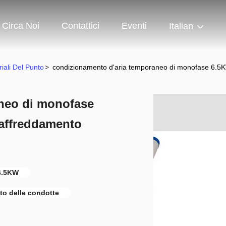
Circa Noi
Contattici
Eventi
Italian
iali Del Punto
>
condizionamento d'aria temporaneo di monofase 6.5KW d
neo di monofase
 raffreddamento
 6.5KW
nto delle condotte