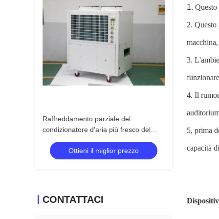
1.
Questo 
2. Questo 
macchina, 
3. L'ambie
funzionare
4. Il rumo
auditorium,
Raffreddamento parziale del
condizionatore d'aria più fresco del
5, prima d
punto degli ospedali 6500m3/H
capacità d
Ottieni il miglior prezzo
CONTATTACI
Dispositiv