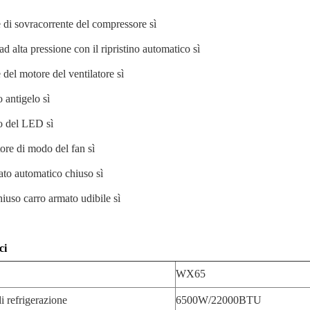
 di sovracorrente del compressore sì
ad alta pressione con il ripristino automatico sì
 del motore del ventilatore sì
 antigelo sì
o del LED sì
re di modo del fan sì
to automatico chiuso sì
iuso carro armato udibile sì
ci
WX65
i refrigerazione
6500W/22000BTU