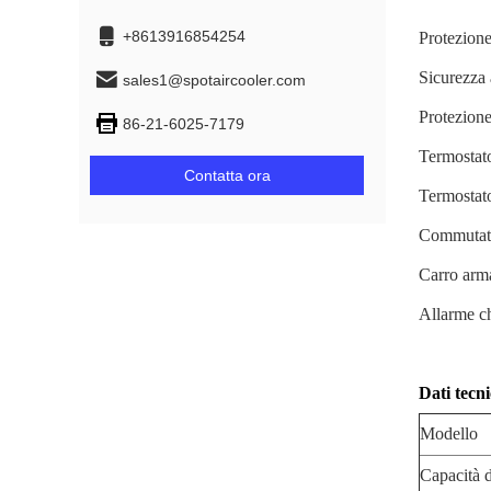
+8613916854254
Protezione
Sicurezza 
sales1@spotaircooler.com
Protezione
86-21-6025-7179
Termostato
Contatta ora
Termostat
Commutato
Carro arma
Allarme ch
Dati tecni
Modello
Capacità d