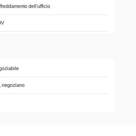
freddamento dell'ufficio
0V
oziabile
, negoziano