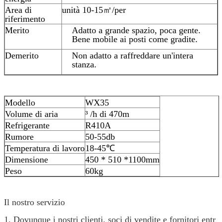
Area di
unità 10-15㎡/per
riferimento
Merito
Adatto a grande spazio, poca gente.
Bene mobile ai posti come gradite.
Demerito
Non adatto a raffreddare un'intera
stanza.
Modello
WX35
Volume di aria
³ /h di 470m
Refrigerante
R410A
Rumore
50-55db
Temperatura di lavoro
18-45℃
Dimensione
450 * 510 *1100mm
Peso
60kg
Il nostro servizio
1. Dovunque i nostri clienti, soci di vendite e fornitori entr