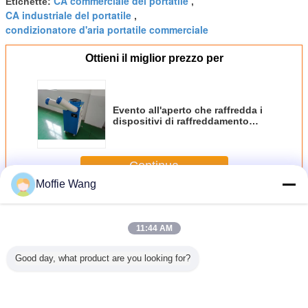
CA commerciale del portatile
Etichette:
,
CA industriale del portatile
,
condizionatore d'aria portatile commerciale
Ottieni il miglior prezzo per
Evento all'aperto che raffredda i
dispositivi di raffreddamento
commerciali 2700W del punto
con le ruote mobili
Continua
Moffie Wang
Dispositivi di raffreddamento commerciali del punto
Più
11:44 AM
Good day, what product are you looking for?
enti i
Dispositivo di
Evento all'aperto
unità commerciale
Anti dispos
tivi di
raffreddamento
che raffredda i
di CA del punto
raffreddam
damento
portatile di CA di
dispositivi di
dei dispositivi di
aria 