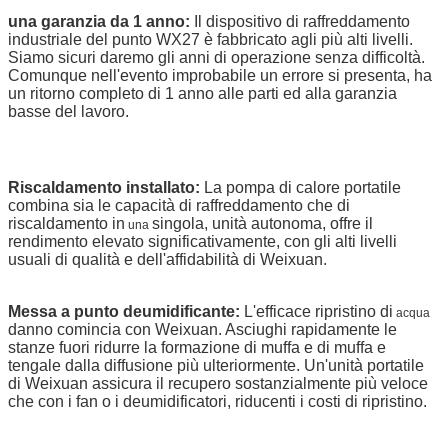
altezza
1100mm
una garanzia da 1 anno:
Il dispositivo di raffreddamento
peso
55kg
industriale del punto WX27 è fabbricato agli più alti livelli.
Siamo sicuri daremo gli anni di operazione senza difficoltà.
Comunque nell'evento improbabile un errore si presenta, ha
un ritorno completo di 1 anno alle parti ed alla garanzia
basse del lavoro.
Riscaldamento installato:
La pompa di calore portatile
combina sia le capacità di raffreddamento che di
riscaldamento in
singola, unità autonoma, offre il
una
rendimento elevato significativamente, con gli alti livelli
usuali di qualità
e dell'affidabilità di Weixuan.
Messa a punto deumidificante:
L'efficace ripristino di
acqua
danno comincia con Weixuan
. Asciughi rapidamente le
stanze fuori ridurre la formazione di muffa e di muffa e
tengale dalla diffusione più ulteriormente. Un'unità
portatile
di Weixuan assicura il recupero sostanzialmente più veloce
che con i fan o i deumidificatori, riducenti i costi di ripristino.