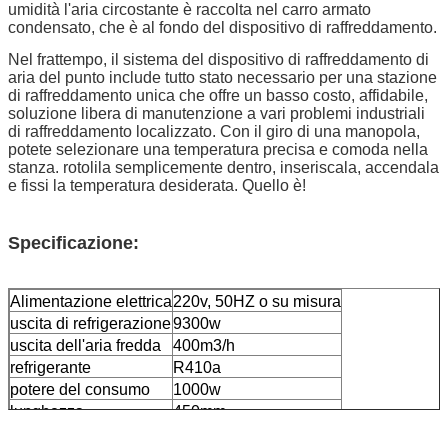
umidità l'aria circostante è raccolta nel carro armato
condensato, che è al fondo del dispositivo di raffreddamento.
Nel frattempo, il sistema del dispositivo di raffreddamento di
aria del punto include tutto stato necessario per una stazione
di raffreddamento unica che offre un basso costo, affidabile,
soluzione libera di manutenzione a vari problemi industriali
di raffreddamento localizzato. Con il giro di una manopola,
potete selezionare una temperatura precisa e comoda nella
stanza. rotolila semplicemente dentro, inseriscala, accendala
e fissi la temperatura desiderata. Quello è!
Specificazione:
Alimentazione elettrica
220v, 50HZ o su misura
uscita di refrigerazione
9300w
uscita dell'aria fredda
400m3/h
refrigerante
R410a
potere del consumo
1000w
lunghezza
450mm
larghezza
510mm